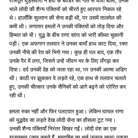
राजपूत घुड़सवारों ने हवा के बवंडर की गति से धावा बोला, उनके
भाले लोदी की शैन्य पंक्तियों को चीरते हुए आरपार निकल रहे
थे। हालाँकि सुल्तान की सेना बड़ी थी, पर उसमें तालमेल की
कमी थी। लगातार हमलों ने उनकी पंक्तियों को तोड़ दिया और
हिम्मत को भी। युद्ध के बीच राणा सांगा को भारी कीमत चुकानी
पड़ी। एक अफगान तलवार ने उनका बायाँ हाथ काट दिया, रक्त
उनकी नीचे की रेत को भिगो गया। कुछ ही पल बाद, एक तीर
उनके पैर में लगा, जिसने उन्हें जीवन भर के लिए लँगड़ा कर
दिया। दर्द उनकी देह को जला रहा था, पर उनकी आत्मा अडिग
थी। काठी पर झुककर वे लड़ते रहे, एक हाथ से तलवार चलाते
हुए, उनकी चीत्कार उनके सैनिकों को आगे बढ़ने को प्रेरित कर
रही थी।
हमला रुका नहीं और फिर पलटवार हुआ। लेकिन घायल राणा
को युद्धदेव सा लड़ते देख लोदी सेना का हौसला टूट गया।
उनकी शैन्य पंक्तियाँ निरंतर बिखर गईं। लोदी वंश का एक
राजकुमार (कुछ कहते हैं, इब्राहिम का भाई जलाल खान) पकड़ा