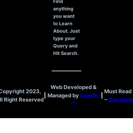
r
Find
c
anything
h
you want
to Learn
About. Just
type your
Query and
Hit Search.
Web Developed &
Copyright 2023,
Must Read 
|
Managed by
Leanfly
|
ll Right Reserved
–
Disclaim
™