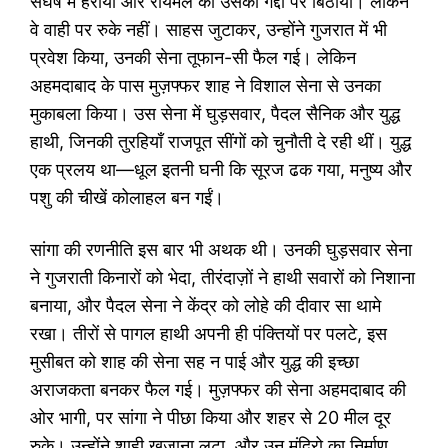
संघर्ष में हराया और रायमल को उसकी गद्दी पर बिठाया। लेकिन
वे वाही पर रुके नहीं। साहस जुटाकर, उन्होंने गुजरात में भी
प्रवेश किया, उनकी सेना तूफान-सी फैल गई। लेकिन
अहमदाबाद के पास मुज़फ्फर शाह ने विशाल सेना से उनका
मुकाबला किया। उस सेना में घुड़सवार, पैदल सैनिक और युद्ध
हाथी, जिनकी तुरहियाँ राजपूत सींगों को चुनौती दे रही थीं। युद्ध
एक प्रलय था—धूल इतनी घनी कि सूरज ढक गया, मनुष्य और
पशु की चीखें कोलाहल बन गईं।
सांगा की रणनीति इस बार भी अथक थी। उनकी घुड़सवार सेना
ने गुजराती किनारों को भेदा, तीरंदाज़ों ने हाथी सवारों को निशाना
बनाया, और पैदल सेना ने केंद्र को लोहे की दीवार सा थामे
रखा। तीरों से पागल हाथी अपनी ही पंक्तियों पर पलटे, इस
मुसीबत को शाह की सेना सह न पाई और युद्ध की इच्छा
अराजकता बनकर फैल गई। मुज़फ्फर की सेना अहमदाबाद की
ओर भागी, पर सांगा ने पीछा किया और शहर से 20 मील दूर
रुके। उन्होंने शाही खजाना लूटा, और उन मंदिरो का निर्माण