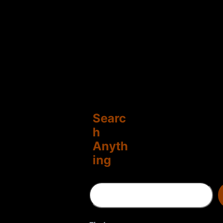
Searc
h
Anyth
ing
S
e
a