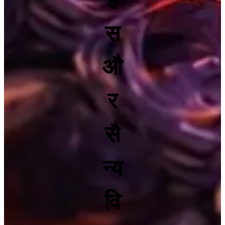
स
औ
र
सै
न्य
वि