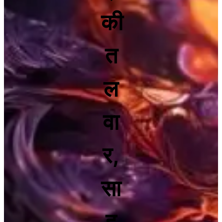
की
त
ल
वा
र,
सा
ह