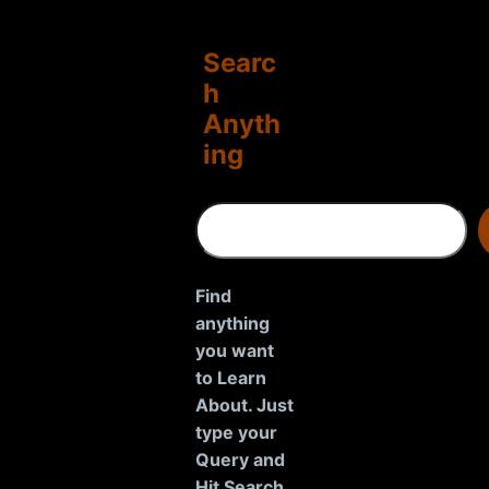
Searc
h
Anyth
ing
S
e
a
r
Find
c
anything
h
you want
to Learn
About. Just
type your
Query and
Hit Search.