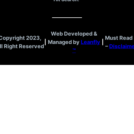
Web Developed &
Copyright 2023,
Must Read 
|
Managed by
Leanfly
|
ll Right Reserved
–
Disclaim
™