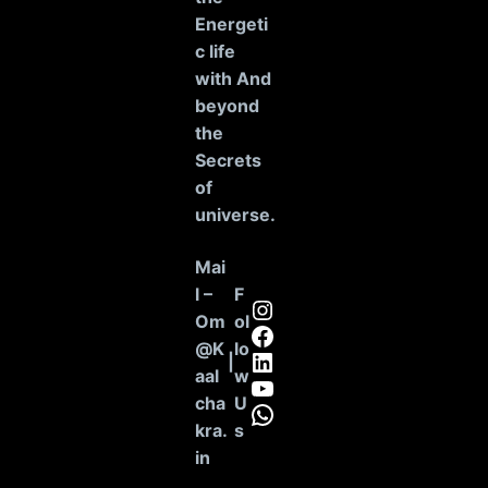
Energeti
c life
with And
beyond
the
Secrets
of
universe
.
Mai
l –
F
Instagram
Om
ol
Facebook
@K
lo
LinkedIn
|
aal
w
YouTube
cha
U
WhatsApp
kra.
s
in